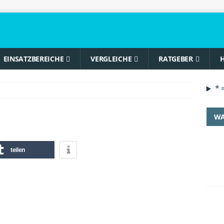
EINSATZBEREICHE
VERGLEICHE
RATGEBER
H
* 
WA
teilen