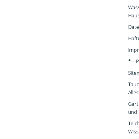
Wass
Haus
Date
Haft
Imp
* = 
Site
Tau
Alle
Gart
und 
Teic
Wiss