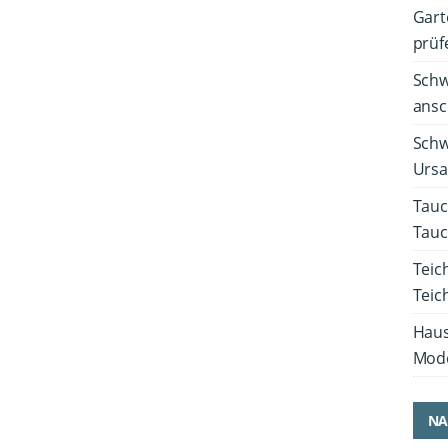
Gart
prüf
Schw
ansch
Schw
Ursa
Tauc
Tau
Teic
Tei
Haus
Mode
NA