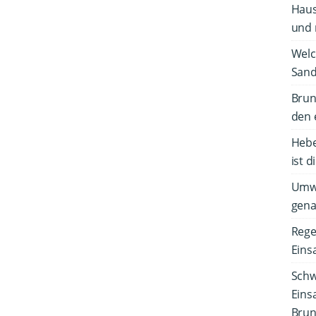
Haus
und 
Welc
Sand
Brun
den 
Hebe
ist d
Umw
gena
Rege
Eins
Schw
Eins
Bru