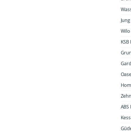
Wass
Jun
Wil
KSB
Gru
Gar
Oas
Hom
Zeh
ABS
Kess
Güd