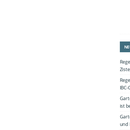
NE
Rege
Zist
Rege
IBC-
Gart
ist 
Gart
und 